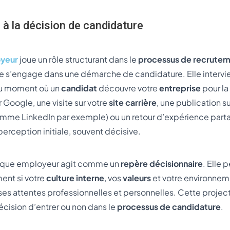
té à la décision de candidature
yeur
joue un rôle structurant dans le
processus de recrute
e s’engage dans une démarche de candidature. Elle intervi
au moment où un
candidat
découvre votre
entreprise
pour la
 Google, une visite sur votre
site carrière
, une publication s
omme LinkedIn par exemple) ou un retour d’expérience part
perception initiale, souvent décisive.
arque employeur agit comme un
repère décisionnaire
. Elle
ent si votre
culture interne
, vos
valeurs
et votre environne
es attentes professionnelles et personnelles. Cette projec
cision d’entrer ou non dans le
processus de candidature
.