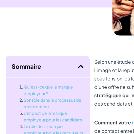
Selon une étude d
Sommaire
l’image et la rép
sous tension, où l
d’une offre ne suf
Qu’est-ce que la marque
employeur ?
stratégique qui 
Son rôle dans le processus de
des candidats et
recrutement
L’impact de la marque
employeur pour les candidats
Comment votre
Le rôle de la marque
de contact entre l
employeur pour les recruteurs