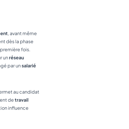
ment
, avant même
ent dès la phase
 première fois.
ur un
réseau
agé par un
salarié
 permet au candidat
ment de
travail
tion influence