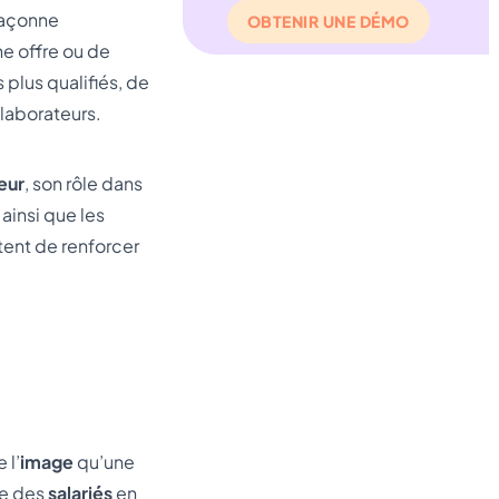
façonne
OBTENIR UNE DÉMO
ne offre ou de
 plus qualifiés, de
llaborateurs.
eur
, son rôle dans
, ainsi que les
tent de renforcer
 l’
image
qu’une
e des
salariés
en