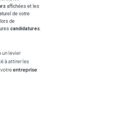
urs
affichées et les
turel de votre
lors de
tures
candidatures
.
 un levier
 à attirer les
 votre
entreprise