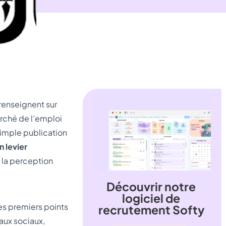
renseignent sur
arché de l’emploi
a simple publication
 levier
is la perception
Découvrir notre
logiciel de
les premiers points
recrutement Softy
eaux sociaux,