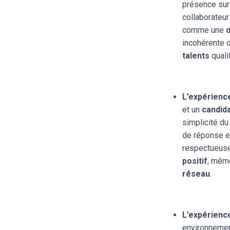
présence sur
collaborateu
comme une
incohérente 
talents
quali
L’expérienc
et un
candid
simplicité d
de réponse et
respectueuse
positif
, même
réseau
.
L’expérienc
environneme