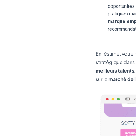
opportunités 
pratiques ma
marque emp
recommandatio
En résumé, votre
stratégique dans
meilleurs talents
sur le
marché de 