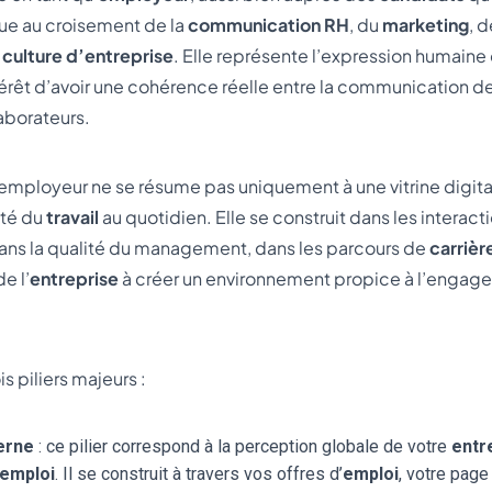
itue au croisement de la
communication RH
, du
marketing
, 
a
culture d’entreprise
. Elle représente l’expression humain
térêt d’avoir une cohérence réelle entre la communication de 
aborateurs.
mployeur ne se résume pas uniquement à une vitrine digital
lité du
travail
au quotidien. Elle se construit dans les interact
dans la qualité du management, dans les parcours de
carrièr
e l’
entreprise
à créer un environnement propice à l’engage
is piliers majeurs :
erne
: ce pilier correspond à la perception globale de votre
entr
’emploi
. Il se construit à travers vos offres d’
emploi
, votre page 