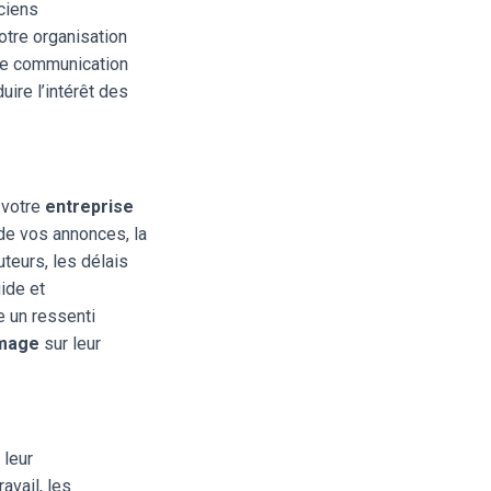
ciens
votre organisation
une communication
uire l’intérêt des
 votre
entreprise
té de vos annonces, la
uteurs, les délais
ide et
e un ressenti
mage
sur leur
 leur
avail, les