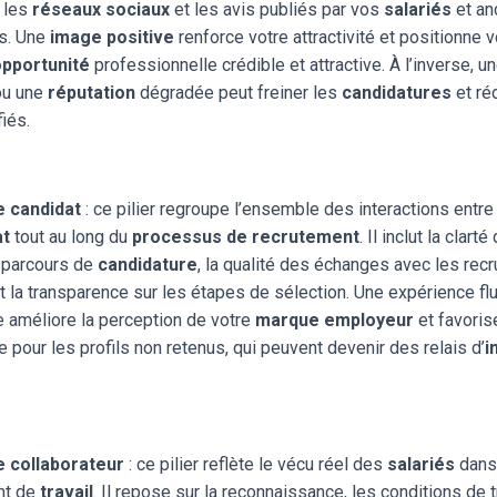
 les
réseaux sociaux
et les avis publiés par vos
salariés
et an
rs. Une
image positive
renforce votre attractivité et positionne 
opportunité
professionnelle crédible et attractive. À l’inverse, 
ou une
réputation
dégradée peut freiner les
candidatures
et réd
fiés.
e candidat
: ce pilier regroupe l’ensemble des interactions entre
at
tout au long du
processus de recrutement
. Il inclut la clar
u parcours de
candidature
, la qualité des échanges avec les recr
 la transparence sur les étapes de sélection. Une expérience flu
 améliore la perception de votre
marque employeur
et favoris
 pour les profils non retenus, qui peuvent devenir des relais d’
i
e collaborateur
: ce pilier reflète le vécu réel des
salariés
dans
nt de
travail
. Il repose sur la reconnaissance, les conditions de tr