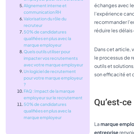
échanges avec les
Alignement interne et
communication RH
l’expérience cand
Valorisation du rôle du
recommander l’entr
recruteur
réduire les délai
50% de candidatures
qualifiées en plus avec la
marque employeur
Dans cet article, 
Quels outils utiliser pour
le processus de 
impacter vos recrutements
avec votre marque employeur
outils et solutio
Un logiciel de recrutement
son efficacité et
pour votre marque employeur
?
FAQ : Impact de la marque
employeur sur le recrutement
Qu’est-ce
50% de candidatures
qualifiées en plus avec la
marque employeur
La
marque emplo
entreprise
renvoi